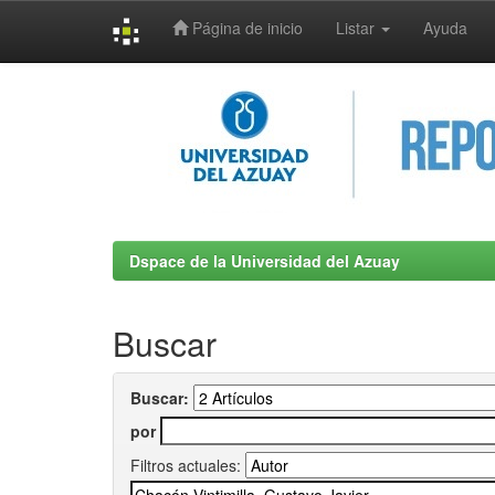
Página de inicio
Listar
Ayuda
Skip
navigation
Dspace de la Universidad del Azuay
Buscar
Buscar:
por
Filtros actuales: