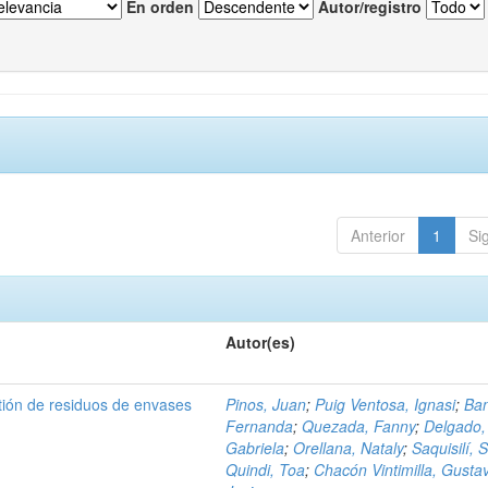
En orden
Autor/registro
Anterior
1
Si
Autor(es)
tión de residuos de envases
Pinos, Juan
;
Puig Ventosa, Ignasi
;
Ba
Fernanda
;
Quezada, Fanny
;
Delgado,
Gabriela
;
Orellana, Nataly
;
Saquisilí, S
Quindi, Toa
;
Chacón Vintimilla, Gusta