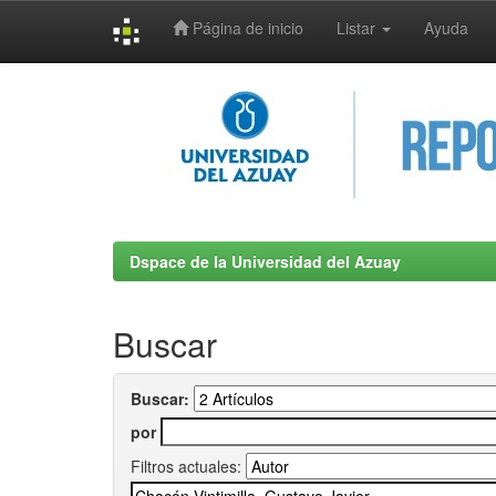
Página de inicio
Listar
Ayuda
Skip
navigation
Dspace de la Universidad del Azuay
Buscar
Buscar:
por
Filtros actuales: