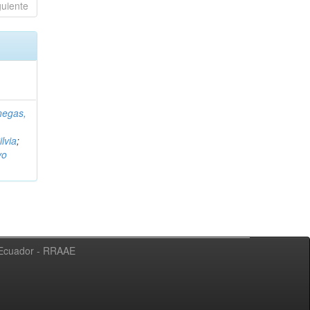
guiente
negas,
ilvia
;
vo
l Ecuador - RRAAE