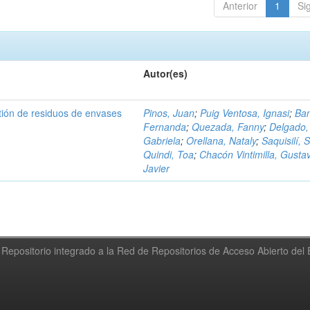
Anterior
1
Si
Autor(es)
tión de residuos de envases
Pinos, Juan
;
Puig Ventosa, Ignasi
;
Ba
Fernanda
;
Quezada, Fanny
;
Delgado,
Gabriela
;
Orellana, Nataly
;
Saquisilí, S
Quindi, Toa
;
Chacón Vintimilla, Gusta
Javier
Repositorio integrado a la Red de Repositorios de Acceso Abierto de