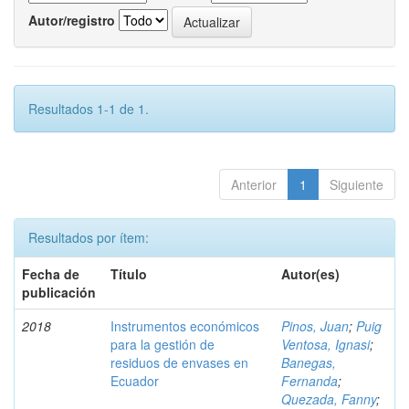
Autor/registro
Resultados 1-1 de 1.
Anterior
1
Siguiente
Resultados por ítem:
Fecha de
Título
Autor(es)
publicación
2018
Instrumentos económicos
Pinos, Juan
;
Puig
para la gestión de
Ventosa, Ignasi
;
residuos de envases en
Banegas,
Ecuador
Fernanda
;
Quezada, Fanny
;