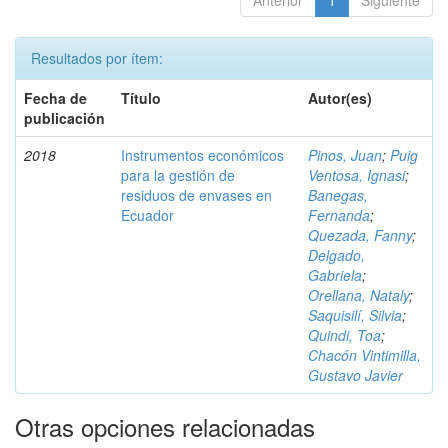
Anterior
1
Siguiente
Resultados por ítem:
Fecha de
Título
Autor(es)
publicación
2018
Instrumentos económicos
Pinos, Juan
;
Puig
para la gestión de
Ventosa, Ignasi
;
residuos de envases en
Banegas,
Ecuador
Fernanda
;
Quezada, Fanny
;
Delgado,
Gabriela
;
Orellana, Nataly
;
Saquisilí, Silvia
;
Quindi, Toa
;
Chacón Vintimilla,
Gustavo Javier
Otras opciones relacionadas