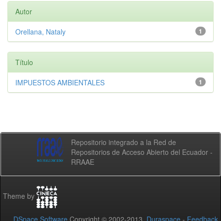
Autor
Orellana, Nataly
1
Título
IMPUESTOS AMBIENTALES
1
Repositorio integrado a la Red de
Repositorios de Acceso Abierto del Ecuador -
RRAAE
Theme by
DSpace Software
Copyright © 2002-2013
Duraspace
-
Feedback