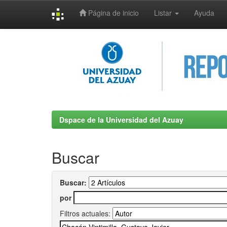
Página de inicio
Listar
Ayuda
Skip
navigation
Dspace de la Universidad del Azuay
Buscar
Buscar:
por
Filtros actuales: