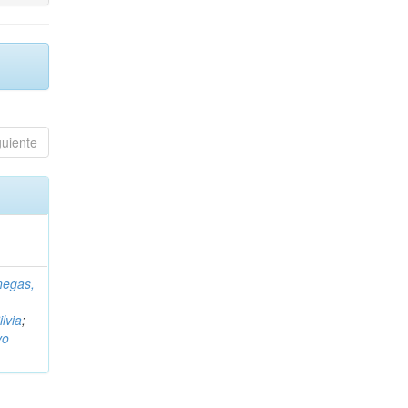
guiente
negas,
ilvia
;
vo