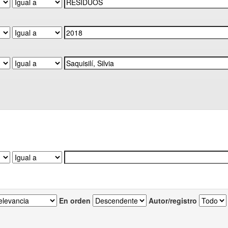
En orden
Autor/registro