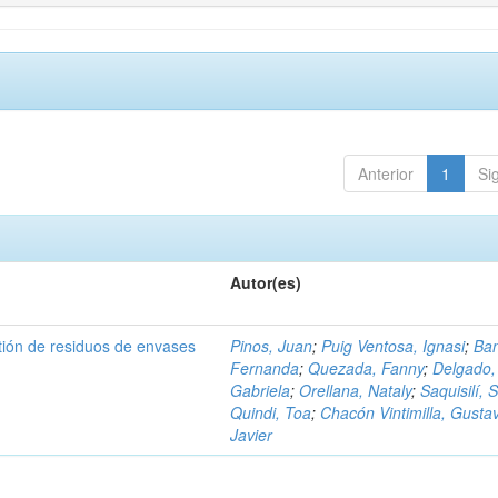
Anterior
1
Si
Autor(es)
tión de residuos de envases
Pinos, Juan
;
Puig Ventosa, Ignasi
;
Ba
Fernanda
;
Quezada, Fanny
;
Delgado,
Gabriela
;
Orellana, Nataly
;
Saquisilí, S
Quindi, Toa
;
Chacón Vintimilla, Gusta
Javier