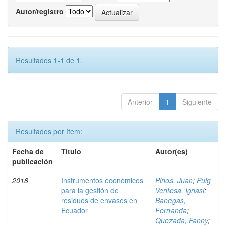
Autor/registro
Resultados 1-1 de 1.
Anterior
1
Siguiente
Resultados por ítem:
Fecha de
Título
Autor(es)
publicación
2018
Instrumentos económicos
Pinos, Juan
;
Puig
para la gestión de
Ventosa, Ignasi
;
residuos de envases en
Banegas,
Ecuador
Fernanda
;
Quezada, Fanny
;