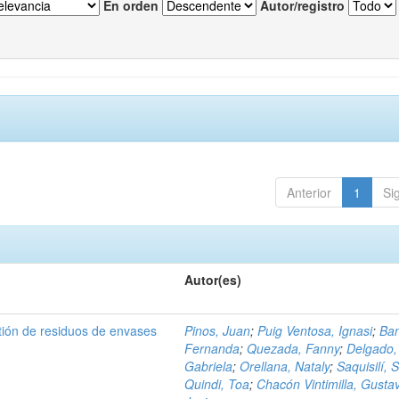
En orden
Autor/registro
Anterior
1
Si
Autor(es)
tión de residuos de envases
Pinos, Juan
;
Puig Ventosa, Ignasi
;
Ba
Fernanda
;
Quezada, Fanny
;
Delgado,
Gabriela
;
Orellana, Nataly
;
Saquisilí, S
Quindi, Toa
;
Chacón Vintimilla, Gusta