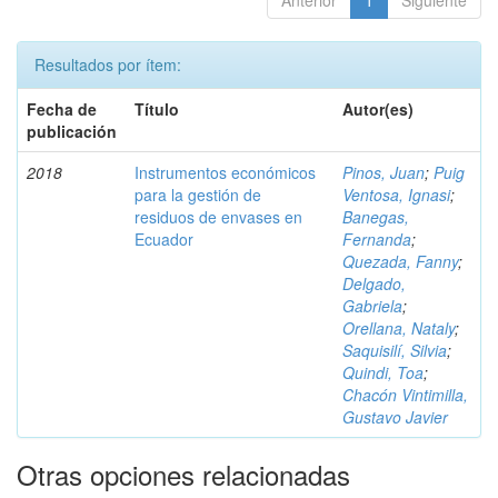
Anterior
1
Siguiente
Resultados por ítem:
Fecha de
Título
Autor(es)
publicación
2018
Instrumentos económicos
Pinos, Juan
;
Puig
para la gestión de
Ventosa, Ignasi
;
residuos de envases en
Banegas,
Ecuador
Fernanda
;
Quezada, Fanny
;
Delgado,
Gabriela
;
Orellana, Nataly
;
Saquisilí, Silvia
;
Quindi, Toa
;
Chacón Vintimilla,
Gustavo Javier
Otras opciones relacionadas