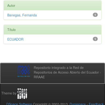
Autor
Banegas, Fernanda
1
Título
ECUADOR
1
Repositorio integrado a la Red de
Repositorios de Acceso Abierto del Ecuador -
RRAAE
Theme by
DSpace Software
Copyright © 2002-2013
Duraspace
-
Feedback