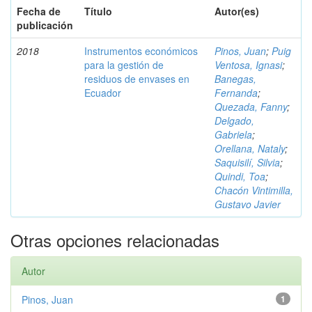
Fecha de
Título
Autor(es)
publicación
2018
Instrumentos económicos
Pinos, Juan
;
Puig
para la gestión de
Ventosa, Ignasi
;
residuos de envases en
Banegas,
Ecuador
Fernanda
;
Quezada, Fanny
;
Delgado,
Gabriela
;
Orellana, Nataly
;
Saquisilí, Silvia
;
Quindi, Toa
;
Chacón Vintimilla,
Gustavo Javier
Otras opciones relacionadas
Autor
Pinos, Juan
1