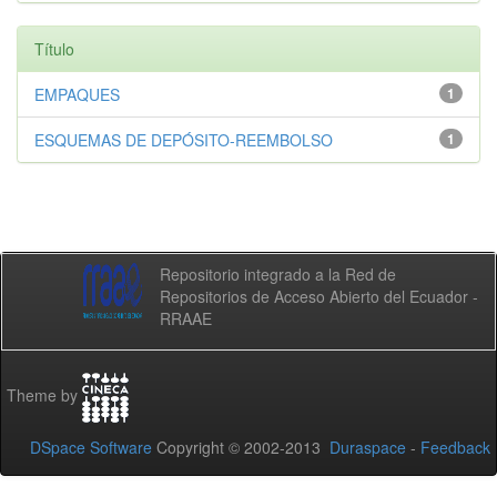
Título
EMPAQUES
1
ESQUEMAS DE DEPÓSITO-REEMBOLSO
1
Repositorio integrado a la Red de
Repositorios de Acceso Abierto del Ecuador -
RRAAE
Theme by
DSpace Software
Copyright © 2002-2013
Duraspace
-
Feedback