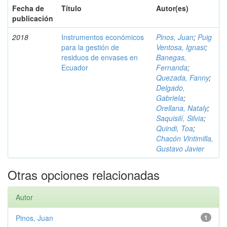
Fecha de
Título
Autor(es)
publicación
2018
Instrumentos económicos
Pinos, Juan
;
Puig
para la gestión de
Ventosa, Ignasi
;
residuos de envases en
Banegas,
Ecuador
Fernanda
;
Quezada, Fanny
;
Delgado,
Gabriela
;
Orellana, Nataly
;
Saquisilí, Silvia
;
Quindi, Toa
;
Chacón Vintimilla,
Gustavo Javier
Otras opciones relacionadas
Autor
Pinos, Juan
1