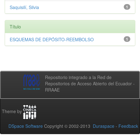
Saquisilí, Silvia
1
Título
ESQUEMAS DE DEPÓSITO-REEMBOLSO
1
Repositorio integrado a la Red de
Repositorios de Acceso Abierto del Ecuador -
RRAAE
Theme by
DSpace Software
Copyright © 2002-2013
Duraspace
-
Feedback