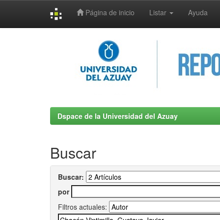
Página de inicio
Listar
Ayuda
Skip
navigation
Dspace de la Universidad del Azuay
Buscar
Buscar:
por
Filtros actuales: