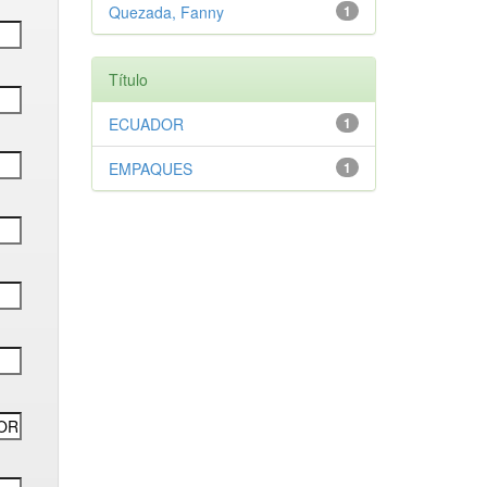
Quezada, Fanny
1
Título
ECUADOR
1
EMPAQUES
1