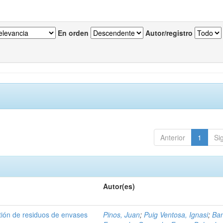
En orden
Autor/registro
Anterior
1
Si
Autor(es)
tión de residuos de envases
Pinos, Juan
;
Puig Ventosa, Ignasi
;
Ba