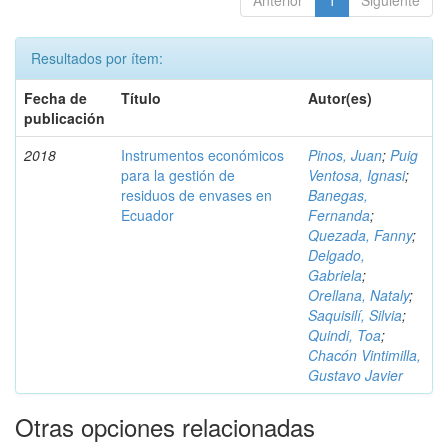
Anterior
1
Siguiente
Resultados por ítem:
Fecha de
Título
Autor(es)
publicación
2018
Instrumentos económicos
Pinos, Juan
;
Puig
para la gestión de
Ventosa, Ignasi
;
residuos de envases en
Banegas,
Ecuador
Fernanda
;
Quezada, Fanny
;
Delgado,
Gabriela
;
Orellana, Nataly
;
Saquisilí, Silvia
;
Quindi, Toa
;
Chacón Vintimilla,
Gustavo Javier
Otras opciones relacionadas