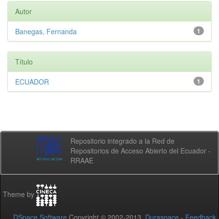
Autor
Banegas, Fernanda
1
Título
ECUADOR
1
Repositorio integrado a la Red de
Repositorios de Acceso Abierto del Ecuador -
RRAAE
Theme by
DSpace Software
Copyright © 2002-2013
Duraspace
-
Feedback