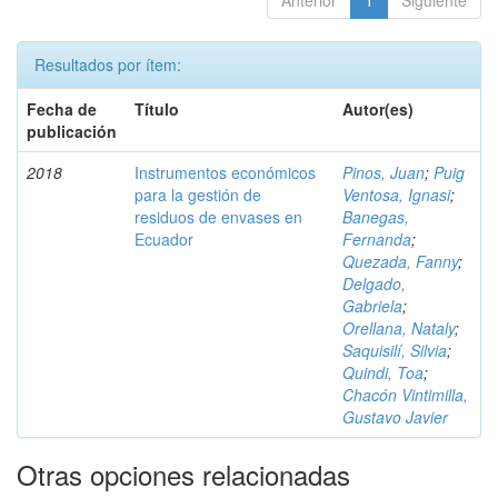
Anterior
1
Siguiente
Resultados por ítem:
Fecha de
Título
Autor(es)
publicación
2018
Instrumentos económicos
Pinos, Juan
;
Puig
para la gestión de
Ventosa, Ignasi
;
residuos de envases en
Banegas,
Ecuador
Fernanda
;
Quezada, Fanny
;
Delgado,
Gabriela
;
Orellana, Nataly
;
Saquisilí, Silvia
;
Quindi, Toa
;
Chacón Vintimilla,
Gustavo Javier
Otras opciones relacionadas