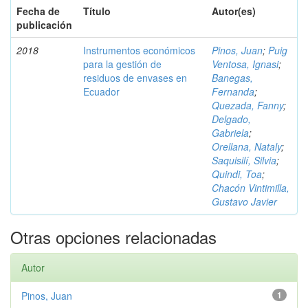
Fecha de
Título
Autor(es)
publicación
2018
Instrumentos económicos
Pinos, Juan
;
Puig
para la gestión de
Ventosa, Ignasi
;
residuos de envases en
Banegas,
Ecuador
Fernanda
;
Quezada, Fanny
;
Delgado,
Gabriela
;
Orellana, Nataly
;
Saquisilí, Silvia
;
Quindi, Toa
;
Chacón Vintimilla,
Gustavo Javier
Otras opciones relacionadas
Autor
Pinos, Juan
1