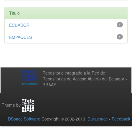
Título
ECUADOR
1
EMPAQUES
1
Repositorio integrado a la Red de
Repositorios de Acceso Abierto del Ecuador -
RRAAE
Theme by
DSpace Software
Copyright © 2002-2013
Duraspace
-
Feedback