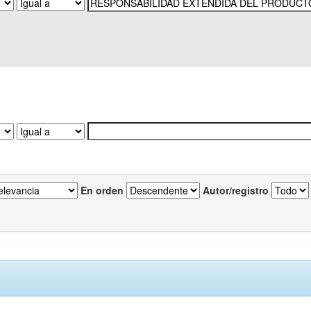
En orden
Autor/registro