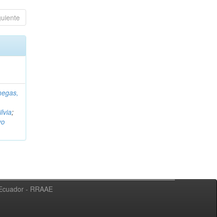
guiente
negas,
ilvia
;
vo
l Ecuador - RRAAE