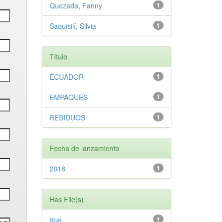
Quezada, Fanny
1
Saquisilí, Silvia
1
Título
ECUADOR
1
EMPAQUES
1
RESIDUOS
1
Fecha de lanzamiento
2018
1
Has File(s)
true
1