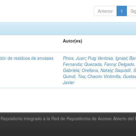
Anterior
1
Si
Autor(es)
tión de residuos de envases
Pinos, Juan
;
Puig Ventosa, Ignasi
;
Ba
Fernanda
;
Quezada, Fanny
;
Delgado,
Gabriela
;
Orellana, Nataly
;
Saquisilí, S
Quindi, Toa
;
Chacón Vintimilla, Gusta
Javier
Repositorio integrado a la Red de Repositorios de Acceso Abierto de