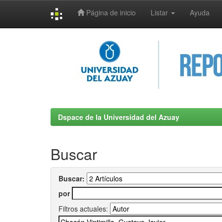
Página de inicio
Listar
Ayuda
Skip
navigation
Dspace de la Universidad del Azuay
Buscar
Buscar:
por
Filtros actuales: