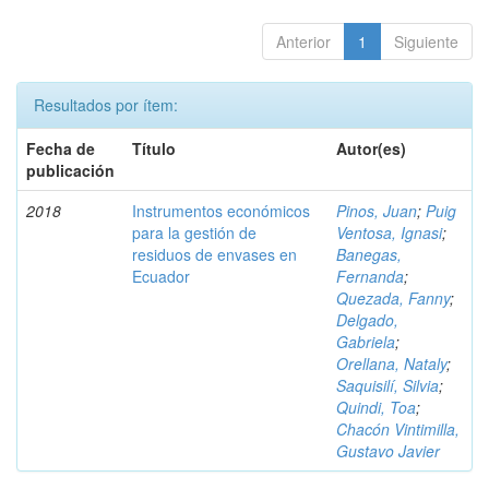
Anterior
1
Siguiente
Resultados por ítem:
Fecha de
Título
Autor(es)
publicación
2018
Instrumentos económicos
Pinos, Juan
;
Puig
para la gestión de
Ventosa, Ignasi
;
residuos de envases en
Banegas,
Ecuador
Fernanda
;
Quezada, Fanny
;
Delgado,
Gabriela
;
Orellana, Nataly
;
Saquisilí, Silvia
;
Quindi, Toa
;
Chacón Vintimilla,
Gustavo Javier