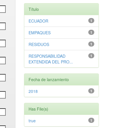
Título
ECUADOR
1
EMPAQUES
1
RESIDUOS
1
RESPONSABILIDAD
1
EXTENDIDA DEL PRO...
Fecha de lanzamiento
2018
1
Has File(s)
true
1