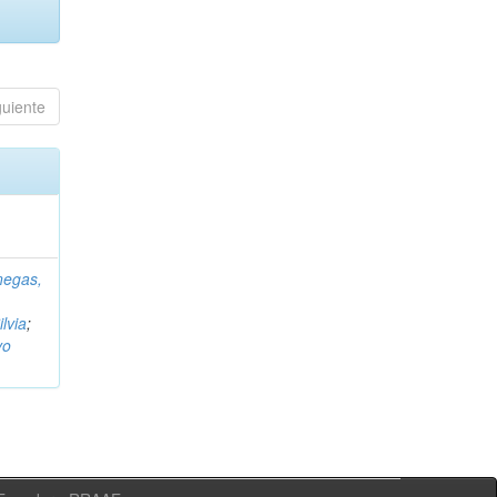
guiente
negas,
ilvia
;
vo