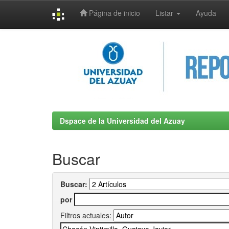
Página de inicio
Listar
Ayuda
Skip
navigation
Dspace de la Universidad del Azuay
Buscar
Buscar:
por
Filtros actuales: