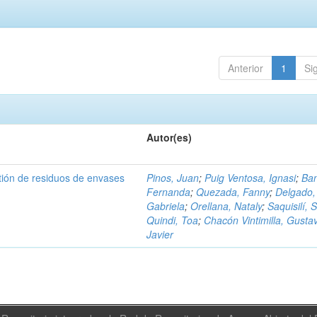
Anterior
1
Si
Autor(es)
tión de residuos de envases
Pinos, Juan
;
Puig Ventosa, Ignasi
;
Ba
Fernanda
;
Quezada, Fanny
;
Delgado,
Gabriela
;
Orellana, Nataly
;
Saquisilí, S
Quindi, Toa
;
Chacón Vintimilla, Gusta
Javier