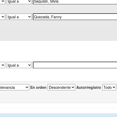
En orden
Autor/registro