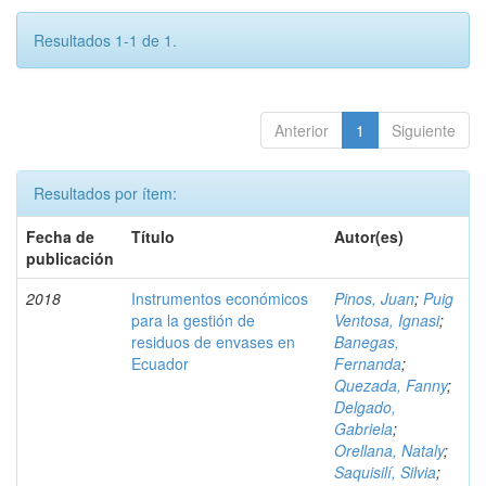
Resultados 1-1 de 1.
Anterior
1
Siguiente
Resultados por ítem:
Fecha de
Título
Autor(es)
publicación
2018
Instrumentos económicos
Pinos, Juan
;
Puig
para la gestión de
Ventosa, Ignasi
;
residuos de envases en
Banegas,
Ecuador
Fernanda
;
Quezada, Fanny
;
Delgado,
Gabriela
;
Orellana, Nataly
;
Saquisilí, Silvia
;