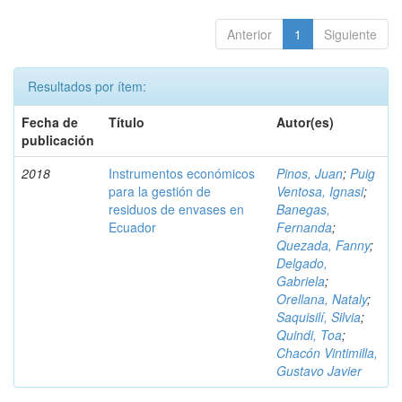
Anterior
1
Siguiente
Resultados por ítem:
Fecha de
Título
Autor(es)
publicación
2018
Instrumentos económicos
Pinos, Juan
;
Puig
para la gestión de
Ventosa, Ignasi
;
residuos de envases en
Banegas,
Ecuador
Fernanda
;
Quezada, Fanny
;
Delgado,
Gabriela
;
Orellana, Nataly
;
Saquisilí, Silvia
;
Quindi, Toa
;
Chacón Vintimilla,
Gustavo Javier