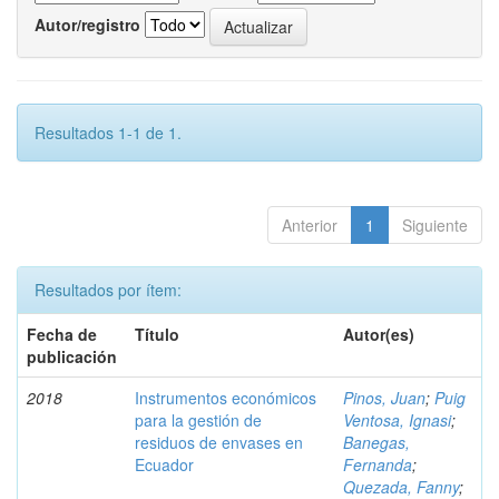
Autor/registro
Resultados 1-1 de 1.
Anterior
1
Siguiente
Resultados por ítem:
Fecha de
Título
Autor(es)
publicación
2018
Instrumentos económicos
Pinos, Juan
;
Puig
para la gestión de
Ventosa, Ignasi
;
residuos de envases en
Banegas,
Ecuador
Fernanda
;
Quezada, Fanny
;