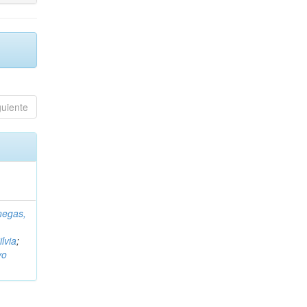
guiente
negas,
ilvia
;
vo