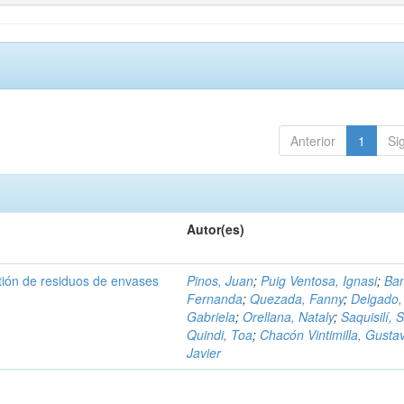
Anterior
1
Si
Autor(es)
tión de residuos de envases
Pinos, Juan
;
Puig Ventosa, Ignasi
;
Ba
Fernanda
;
Quezada, Fanny
;
Delgado,
Gabriela
;
Orellana, Nataly
;
Saquisilí, S
Quindi, Toa
;
Chacón Vintimilla, Gusta
Javier