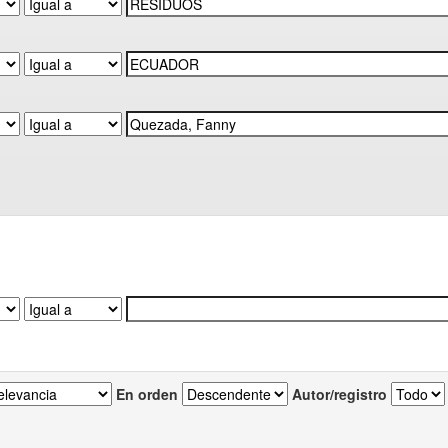
En orden
Autor/registro