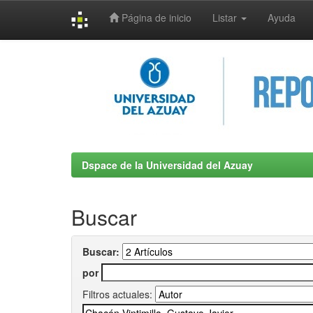
Página de inicio
Listar
Ayuda
Skip
navigation
Dspace de la Universidad del Azuay
Buscar
Buscar:
por
Filtros actuales: