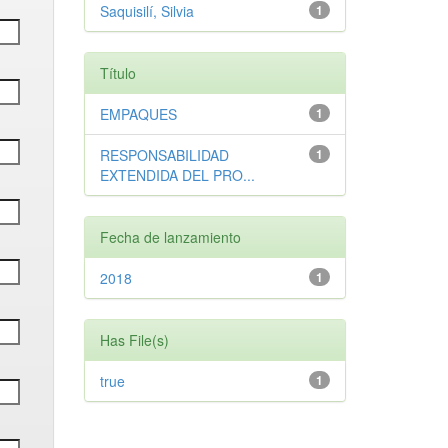
Saquisilí, Silvia
1
Título
EMPAQUES
1
RESPONSABILIDAD
1
EXTENDIDA DEL PRO...
Fecha de lanzamiento
2018
1
Has File(s)
true
1