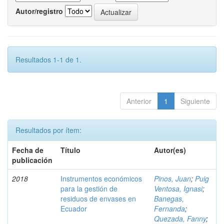
Autor/registro
Resultados 1-1 de 1.
Anterior
1
Siguiente
Resultados por ítem:
Fecha de
Título
Autor(es)
publicación
2018
Instrumentos económicos
Pinos, Juan
;
Puig
para la gestión de
Ventosa, Ignasi
;
residuos de envases en
Banegas,
Ecuador
Fernanda
;
Quezada, Fanny
;