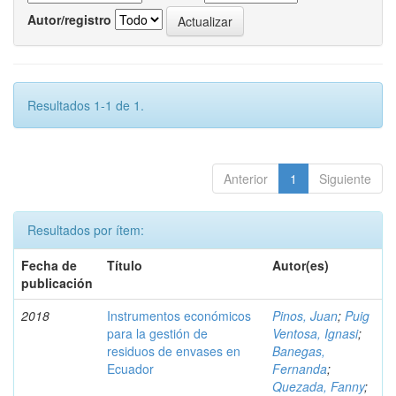
Autor/registro
Resultados 1-1 de 1.
Anterior
1
Siguiente
Resultados por ítem:
Fecha de
Título
Autor(es)
publicación
2018
Instrumentos económicos
Pinos, Juan
;
Puig
para la gestión de
Ventosa, Ignasi
;
residuos de envases en
Banegas,
Ecuador
Fernanda
;
Quezada, Fanny
;