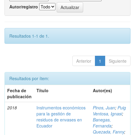
Autor/registro
Resultados 1-1 de 1.
Anterior
1
Siguiente
Resultados por ítem:
Fecha de
Título
Autor(es)
publicación
2018
Instrumentos económicos
Pinos, Juan
;
Puig
para la gestión de
Ventosa, Ignasi
;
residuos de envases en
Banegas,
Ecuador
Fernanda
;
Quezada, Fanny
;