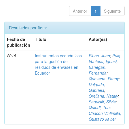
Anterior
1
Siguiente
Resultados por ítem:
Fecha de
Título
Autor(es)
publicación
2018
Instrumentos económicos
Pinos, Juan
;
Puig
para la gestión de
Ventosa, Ignasi
;
residuos de envases en
Banegas,
Ecuador
Fernanda
;
Quezada, Fanny
;
Delgado,
Gabriela
;
Orellana, Nataly
;
Saquisilí, Silvia
;
Quindi, Toa
;
Chacón Vintimilla,
Gustavo Javier