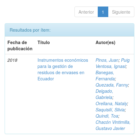
Anterior
1
Siguiente
Resultados por ítem:
Fecha de
Título
Autor(es)
publicación
2018
Instrumentos económicos
Pinos, Juan
;
Puig
para la gestión de
Ventosa, Ignasi
;
residuos de envases en
Banegas,
Ecuador
Fernanda
;
Quezada, Fanny
;
Delgado,
Gabriela
;
Orellana, Nataly
;
Saquisilí, Silvia
;
Quindi, Toa
;
Chacón Vintimilla,
Gustavo Javier