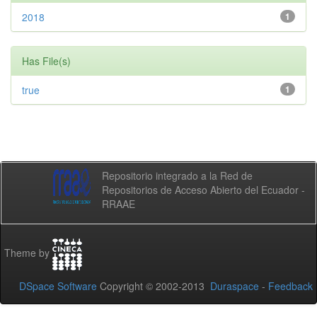
2018
1
Has File(s)
true
1
Repositorio integrado a la Red de
Repositorios de Acceso Abierto del Ecuador -
RRAAE
Theme by
DSpace Software
Copyright © 2002-2013
Duraspace
-
Feedback