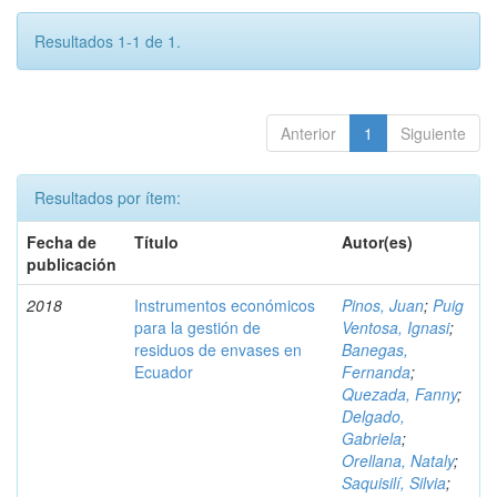
Resultados 1-1 de 1.
Anterior
1
Siguiente
Resultados por ítem:
Fecha de
Título
Autor(es)
publicación
2018
Instrumentos económicos
Pinos, Juan
;
Puig
para la gestión de
Ventosa, Ignasi
;
residuos de envases en
Banegas,
Ecuador
Fernanda
;
Quezada, Fanny
;
Delgado,
Gabriela
;
Orellana, Nataly
;
Saquisilí, Silvia
;