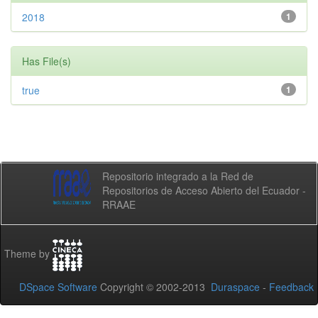
2018
1
Has File(s)
true
1
Repositorio integrado a la Red de
Repositorios de Acceso Abierto del Ecuador -
RRAAE
Theme by
DSpace Software
Copyright © 2002-2013
Duraspace
-
Feedback