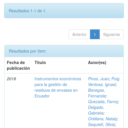
Resultados 1-1 de 1.
Anterior
1
Siguiente
Resultados por ítem:
Fecha de
Título
Autor(es)
publicación
2018
Instrumentos económicos
Pinos, Juan
;
Puig
para la gestión de
Ventosa, Ignasi
;
residuos de envases en
Banegas,
Ecuador
Fernanda
;
Quezada, Fanny
;
Delgado,
Gabriela
;
Orellana, Nataly
;
Saquisilí, Silvia
;