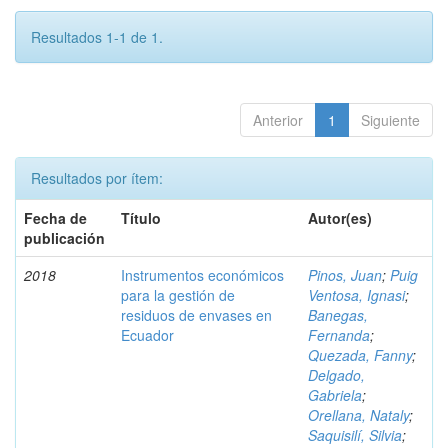
Resultados 1-1 de 1.
Anterior
1
Siguiente
Resultados por ítem:
Fecha de
Título
Autor(es)
publicación
2018
Instrumentos económicos
Pinos, Juan
;
Puig
para la gestión de
Ventosa, Ignasi
;
residuos de envases en
Banegas,
Ecuador
Fernanda
;
Quezada, Fanny
;
Delgado,
Gabriela
;
Orellana, Nataly
;
Saquisilí, Silvia
;