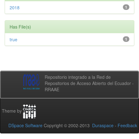
2018
1
Has File(s)
true
1
Repositorio integrado a la Red de
Repositorios de Acceso Abierto del Ecuador -
RRAAE
Theme by
DSpace Software
Copyright © 2002-2013
Duraspace
-
Feedback