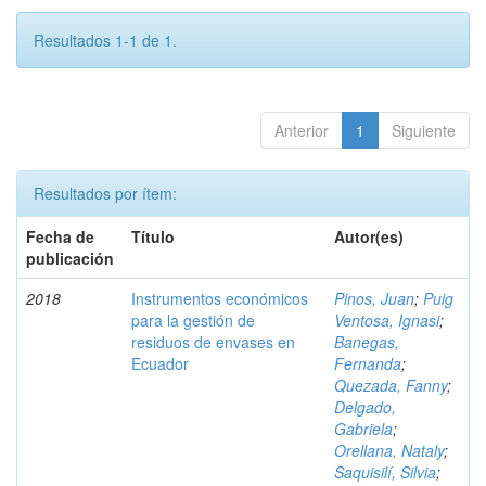
Resultados 1-1 de 1.
Anterior
1
Siguiente
Resultados por ítem:
Fecha de
Título
Autor(es)
publicación
2018
Instrumentos económicos
Pinos, Juan
;
Puig
para la gestión de
Ventosa, Ignasi
;
residuos de envases en
Banegas,
Ecuador
Fernanda
;
Quezada, Fanny
;
Delgado,
Gabriela
;
Orellana, Nataly
;
Saquisilí, Silvia
;