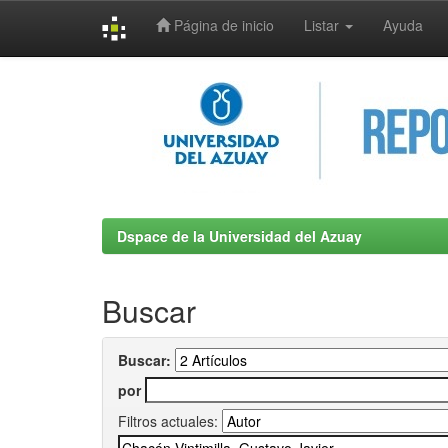
Página de inicio
Listar
Ayuda
Skip
navigation
Dspace de la Universidad del Azuay
Buscar
Buscar:
por
Filtros actuales: