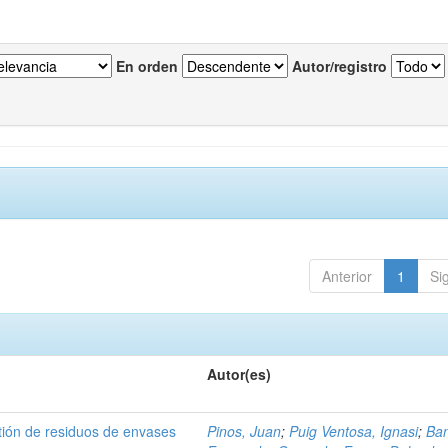
En orden
Autor/registro
Anterior
1
Si
Autor(es)
tión de residuos de envases
Pinos, Juan
;
Puig Ventosa, Ignasi
;
Ba