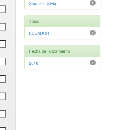
Saquisilí, Silvia
1
Título
ECUADOR
1
Fecha de lanzamiento
2018
1