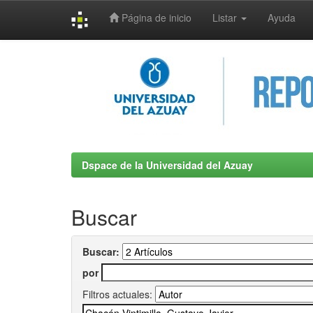
Página de inicio
Listar
Ayuda
Skip
navigation
Dspace de la Universidad del Azuay
Buscar
Buscar:
por
Filtros actuales: