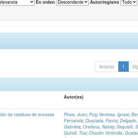
En orden
Autor/registro
Anterior
1
Si
Autor(es)
tión de residuos de envases
Pinos, Juan
;
Puig Ventosa, Ignasi
;
Ba
Fernanda
;
Quezada, Fanny
;
Delgado,
Gabriela
;
Orellana, Nataly
;
Saquisilí, S
Quindi, Toa
;
Chacón Vintimilla, Gusta