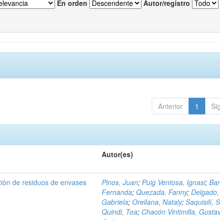
En orden
Autor/registro
Anterior
1
Si
Autor(es)
tión de residuos de envases
Pinos, Juan
;
Puig Ventosa, Ignasi
;
Ba
Fernanda
;
Quezada, Fanny
;
Delgado,
Gabriela
;
Orellana, Nataly
;
Saquisilí, S
Quindi, Toa
;
Chacón Vintimilla, Gusta