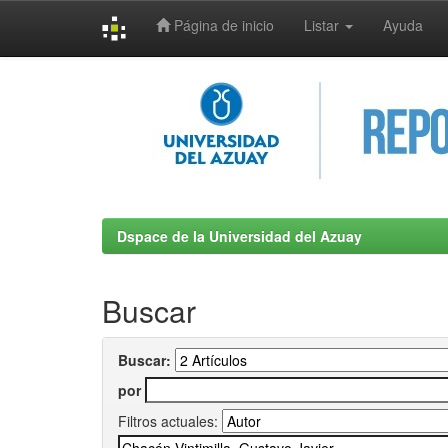
Página de inicio
Listar
Ayuda
Skip
navigation
Dspace de la Universidad del Azuay
Buscar
Buscar:
por
Filtros actuales: