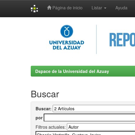
Página de inicio
Listar
Ayuda
Skip
navigation
Dspace de la Universidad del Azuay
Buscar
Buscar:
por
Filtros actuales: