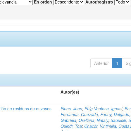
En orden
Autor/registro
Anterior
1
Si
Autor(es)
tión de residuos de envases
Pinos, Juan
;
Puig Ventosa, Ignasi
;
Ba
Fernanda
;
Quezada, Fanny
;
Delgado,
Gabriela
;
Orellana, Nataly
;
Saquisilí, S
Quindi, Toa
;
Chacón Vintimilla, Gusta