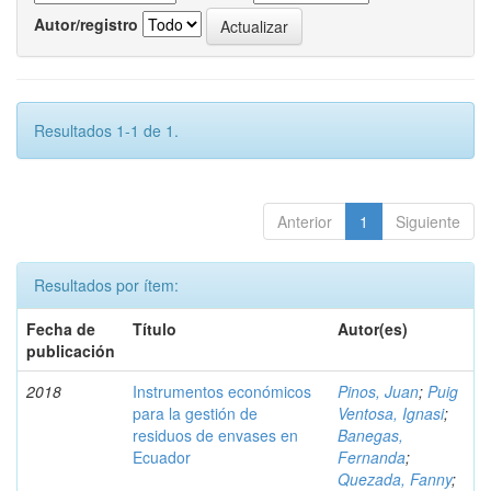
Autor/registro
Resultados 1-1 de 1.
Anterior
1
Siguiente
Resultados por ítem:
Fecha de
Título
Autor(es)
publicación
2018
Instrumentos económicos
Pinos, Juan
;
Puig
para la gestión de
Ventosa, Ignasi
;
residuos de envases en
Banegas,
Ecuador
Fernanda
;
Quezada, Fanny
;