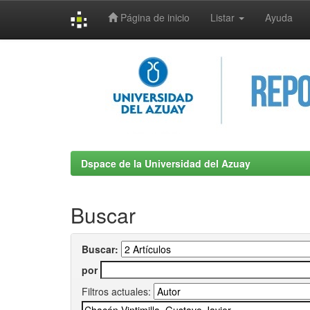
Página de inicio
Listar
Ayuda
Skip
navigation
Dspace de la Universidad del Azuay
Buscar
Buscar:
por
Filtros actuales: