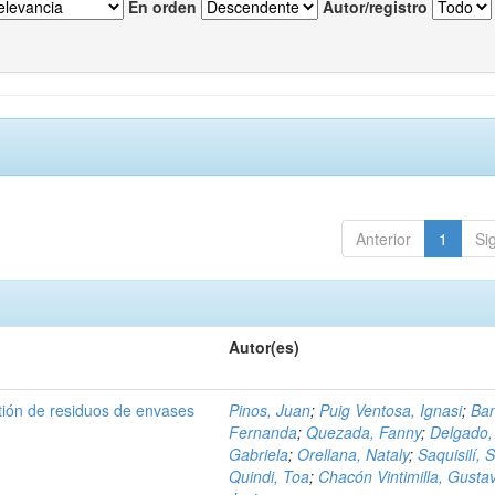
En orden
Autor/registro
Anterior
1
Si
Autor(es)
tión de residuos de envases
Pinos, Juan
;
Puig Ventosa, Ignasi
;
Ba
Fernanda
;
Quezada, Fanny
;
Delgado,
Gabriela
;
Orellana, Nataly
;
Saquisilí, S
Quindi, Toa
;
Chacón Vintimilla, Gusta