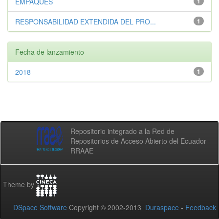
EMPAQUES
1
RESPONSABILIDAD EXTENDIDA DEL PRO...
1
Fecha de lanzamiento
2018
1
Repositorio integrado a la Red de
Repositorios de Acceso Abierto del Ecuador -
RRAAE
Theme by
DSpace Software
Copyright © 2002-2013
Duraspace
-
Feedback