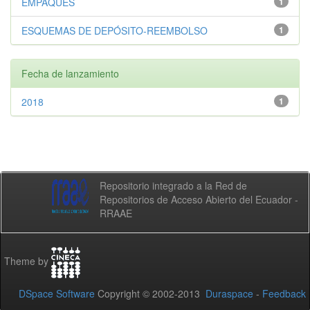
EMPAQUES
1
ESQUEMAS DE DEPÓSITO-REEMBOLSO
1
Fecha de lanzamiento
2018
1
Repositorio integrado a la Red de
Repositorios de Acceso Abierto del Ecuador -
RRAAE
Theme by
DSpace Software
Copyright © 2002-2013
Duraspace
-
Feedback