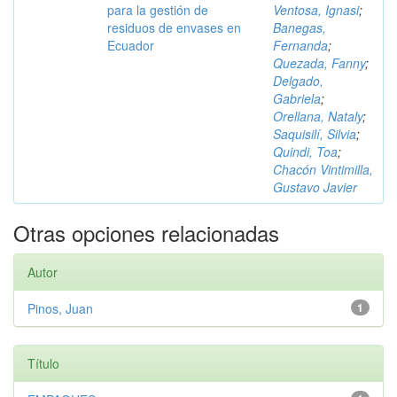
para la gestión de
Ventosa, Ignasi
;
residuos de envases en
Banegas,
Ecuador
Fernanda
;
Quezada, Fanny
;
Delgado,
Gabriela
;
Orellana, Nataly
;
Saquisilí, Silvia
;
Quindi, Toa
;
Chacón Vintimilla,
Gustavo Javier
Otras opciones relacionadas
Autor
Pinos, Juan
1
Título