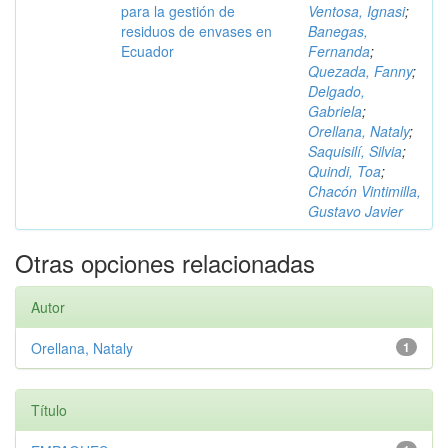
para la gestión de
Ventosa, Ignasi
;
residuos de envases en
Banegas,
Ecuador
Fernanda
;
Quezada, Fanny
;
Delgado,
Gabriela
;
Orellana, Nataly
;
Saquisilí, Silvia
;
Quindi, Toa
;
Chacón Vintimilla,
Gustavo Javier
Otras opciones relacionadas
Autor
Orellana, Nataly
1
Título