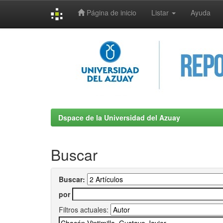
Página de inicio
Listar
Ayuda
Skip
navigation
Dspace de la Universidad del Azuay
Buscar
Buscar:
por
Filtros actuales: