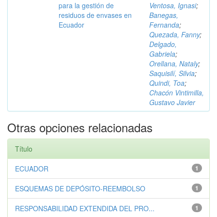
para la gestión de
Ventosa, Ignasi
;
residuos de envases en
Banegas,
Ecuador
Fernanda
;
Quezada, Fanny
;
Delgado,
Gabriela
;
Orellana, Nataly
;
Saquisilí, Silvia
;
Quindi, Toa
;
Chacón Vintimilla,
Gustavo Javier
Otras opciones relacionadas
Título
ECUADOR
1
ESQUEMAS DE DEPÓSITO-REEMBOLSO
1
RESPONSABILIDAD EXTENDIDA DEL PRO...
1