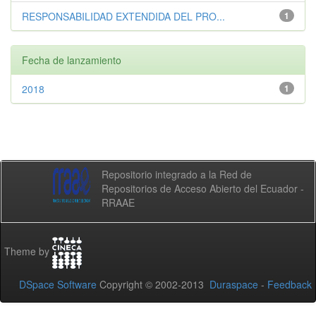
RESPONSABILIDAD EXTENDIDA DEL PRO...
1
Fecha de lanzamiento
2018
1
Repositorio integrado a la Red de
Repositorios de Acceso Abierto del Ecuador -
RRAAE
Theme by
DSpace Software
Copyright © 2002-2013
Duraspace
-
Feedback