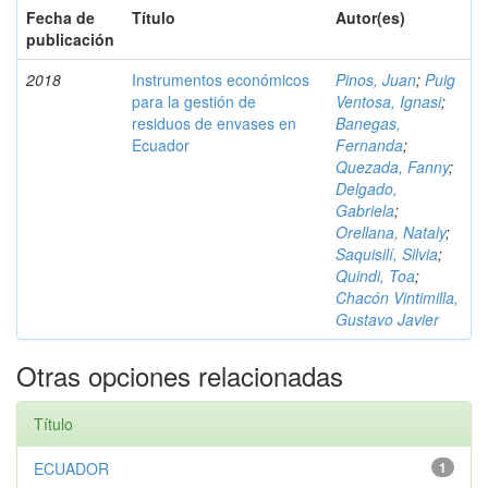
Fecha de
Título
Autor(es)
publicación
2018
Instrumentos económicos
Pinos, Juan
;
Puig
para la gestión de
Ventosa, Ignasi
;
residuos de envases en
Banegas,
Ecuador
Fernanda
;
Quezada, Fanny
;
Delgado,
Gabriela
;
Orellana, Nataly
;
Saquisilí, Silvia
;
Quindi, Toa
;
Chacón Vintimilla,
Gustavo Javier
Otras opciones relacionadas
Título
ECUADOR
1