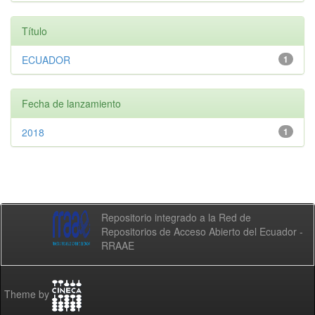
Título
ECUADOR
1
Fecha de lanzamiento
2018
1
Repositorio integrado a la Red de
Repositorios de Acceso Abierto del Ecuador -
RRAAE
Theme by