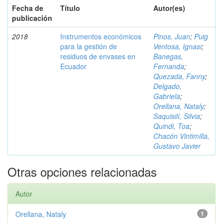
Fecha de
Título
Autor(es)
publicación
2018
Instrumentos económicos
Pinos, Juan
;
Puig
para la gestión de
Ventosa, Ignasi
;
residuos de envases en
Banegas,
Ecuador
Fernanda
;
Quezada, Fanny
;
Delgado,
Gabriela
;
Orellana, Nataly
;
Saquisilí, Silvia
;
Quindi, Toa
;
Chacón Vintimilla,
Gustavo Javier
Otras opciones relacionadas
Autor
Orellana, Nataly
1