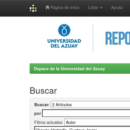
Página de inicio
Listar
Ayuda
Skip
navigation
Dspace de la Universidad del Azuay
Buscar
Buscar:
por
Filtros actuales: