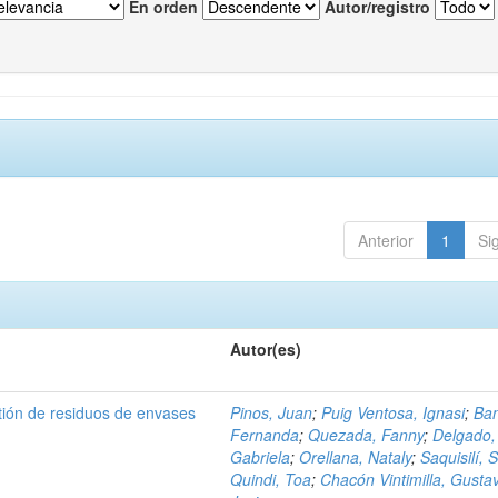
En orden
Autor/registro
Anterior
1
Si
Autor(es)
tión de residuos de envases
Pinos, Juan
;
Puig Ventosa, Ignasi
;
Ba
Fernanda
;
Quezada, Fanny
;
Delgado,
Gabriela
;
Orellana, Nataly
;
Saquisilí, S
Quindi, Toa
;
Chacón Vintimilla, Gusta