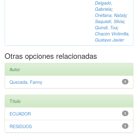
Delgado,
Gabriela
;
Orellana, Nataly
;
Saquisilí, Silvia
;
Quindi, Toa
;
Chacón Vintimilla,
Gustavo Javier
Otras opciones relacionadas
Autor
Quezada, Fanny
1
Título
ECUADOR
1
RESIDUOS
1