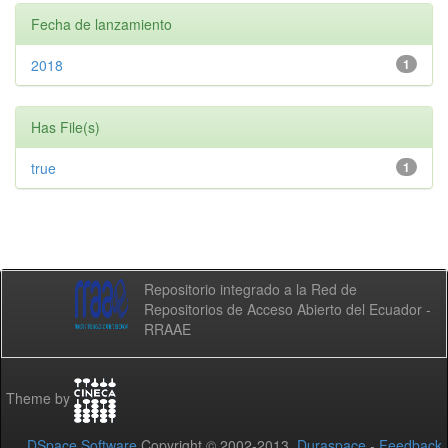
Fecha de lanzamiento
2018
1
Has File(s)
true
1
Repositorio integrado a la Red de
Repositorios de Acceso Abierto del Ecuador -
RRAAE
Theme by
DSpace Software
Copyright © 2002-2013
Duraspace
-
Feedback