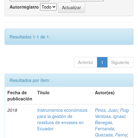
Autor/registro
Resultados 1-1 de 1.
Anterior
1
Siguiente
Resultados por ítem:
Fecha de
Título
Autor(es)
publicación
2018
Instrumentos económicos
Pinos, Juan
;
Puig
para la gestión de
Ventosa, Ignasi
;
residuos de envases en
Banegas,
Ecuador
Fernanda
;
Quezada, Fanny
;