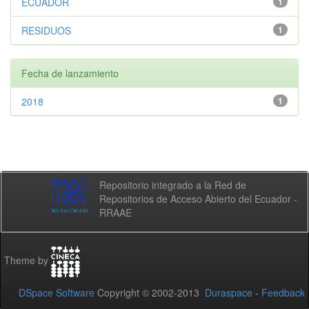
ECUADOR
1
RESIDUOS
1
Fecha de lanzamiento
2018
1
Repositorio integrado a la Red de
Repositorios de Acceso Abierto del Ecuador -
RRAAE
Theme by
DSpace Software
Copyright © 2002-2013
Duraspace
-
Feedback