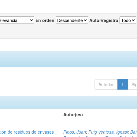
En orden
Autor/registro
Anterior
1
Si
Autor(es)
tión de residuos de envases
Pinos, Juan
;
Puig Ventosa, Ignasi
;
Ba