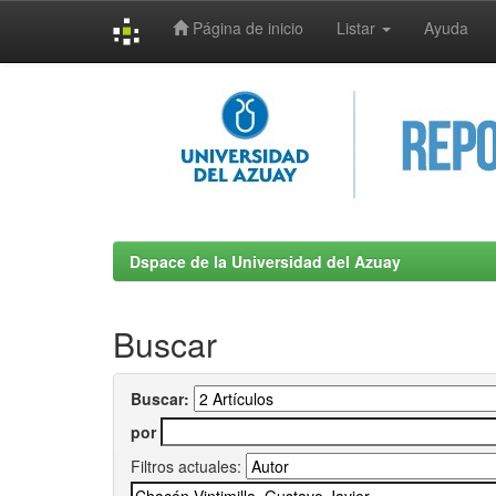
Página de inicio
Listar
Ayuda
Skip
navigation
Dspace de la Universidad del Azuay
Buscar
Buscar:
por
Filtros actuales: