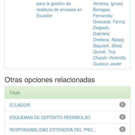
para la gestión de
Ventosa, Ignasi
;
residuos de envases en
Banegas,
Ecuador
Fernanda
;
Quezada, Fanny
;
Delgado,
Gabriela
;
Orellana, Nataly
;
Saquisilí, Silvia
;
Quindi, Toa
;
Chacón Vintimilla,
Gustavo Javier
Otras opciones relacionadas
Título
ECUADOR
1
ESQUEMAS DE DEPÓSITO-REEMBOLSO
1
RESPONSABILIDAD EXTENDIDA DEL PRO...
1