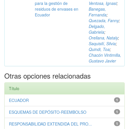
para la gestión de
Ventosa, Ignasi
;
residuos de envases en
Banegas,
Ecuador
Fernanda
;
Quezada, Fanny
;
Delgado,
Gabriela
;
Orellana, Nataly
;
Saquisilí, Silvia
;
Quindi, Toa
;
Chacón Vintimilla,
Gustavo Javier
Otras opciones relacionadas
Título
ECUADOR
1
ESQUEMAS DE DEPÓSITO-REEMBOLSO
1
RESPONSABILIDAD EXTENDIDA DEL PRO...
1